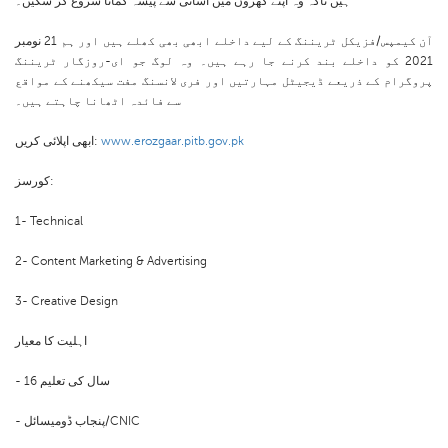
ہیں تاکہ وہ اپنے گھروں میں آسانی سے پیسہ کمانا شروع کر سکیں۔
آن کیمپس/فزیکل ٹریننگ کے لیے داخلے ابھی بھی کھلے ہیں اور ہم 21 نومبر
2021 کو داخلے بند کرنے جا رہے ہیں۔ وہ لوگ جو ای-روزگار ٹریننگ
پروگرام کے ذریعے ڈیجیٹل مہارتیں اور فری لانسنگ مفت سیکھنے کے مواقع
سے فائدہ اٹھانا چاہتے ہیں۔
www.erozgaar.pitb.gov.pk
ابھی اپلائی کریں:
کورسز:
1- Technical
2- Content Marketing & Advertising
3- Creative Design
اہلیت کا معیار
- 16 سال کی تعلیم
- پنجاب ڈومیسائل/CNIC