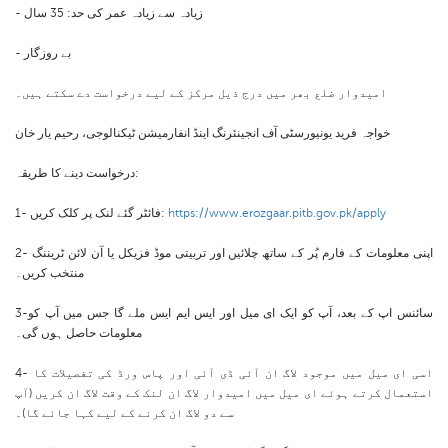
- زیادہ سے زیادہ عمر کی حد: 35 سال
- بے روزگار
امیدوار ضلع بھر میں درج ذیل مرکز کے لیے درخواست دے سکتے ہیں۔
خواجہ فرید یونیورسٹی آف انجینئرنگ اینڈ انفارمیشن ٹیکنالوجی، رحیم یار خان
درخواست دینے کا طریقہ:
https://www.erozgaar.pitb.gov.pk/apply
1- فائٹر گئے لنک پر کلک کریں:
2- اپنی معلومات کے فارم پُر کے ساتھ چلائیں اور تربیتی موڈ فزیکل یا آن لائن ٹریننگ
منتخب کریں۔
3-سائنس اپ کے بعد، آپ کو ایک ای میل اور ایس ایم ایس ملے گا جس میں آپ کو
معلومات حاصل ہوں گی۔
4- اسی ای میل میں موجود لاگ ان آئی ڈی آئی اور پاس ورڈ کی تفصیلات کا
استعمال کرتے ہوئے ای میل میں امیدوار لاگ ان لنک کے وقت لاگ ان کریں (آپ
سے دو لاگ ان کرنے کے لیے کہا جائے گا)۔