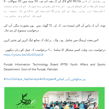
5- لاگو لاگ ان کے بعد، آپ سے 30 منٹ میں 30 سوالات MCQs پر مشتمل آن لائن
ٹیسٹ کو چلانے کی کوشش کریں۔ اس بات کو یقینی بنائیں کہ آپ کے پاس مستند
انٹرنیٹ اور پاور بیک اپ کو پاور/انٹرنیٹ کی ناکامی کا نتیجہ ہے
کیونکہ اس کی وجہ بنتی ہے۔
نوٹ: آپ کے پاس آن لائن ٹیسٹ دینے کے لیے 72 گھنٹے میں ہوں بصورت دیگر، آپ کی
درخواست منسوخ کر دی جائے
اس مفت ٹریننگ میں شامل ہونے والے ہر ایک کے ساتھ ٹیگ کریں اور شئیر کریں!
درخواست دیتے وقت کسی مشکل کا سامنا ہے؟ درخواست کے عمل کو یہاں دیکھیں۔
https://youtu.be/16LtD5oqIJ4
Punjab Information Technology Board (PITB) Youth Affairs and Sports
Department, Govt of the Punjab, Pakistan
#ہم_سکھائیں_آپ_کمائیں
#eRozgaar
#HumSikhaye_AapKamaye