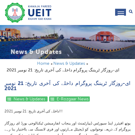
toggl
navig
News & Updates
Home
News & Updates
ای-روزگار ٹریننگ پروگرام داخلے کی آخری تاریخ: 21 نومبر 2021
ای-روزگار ٹریننگ پروگرام داخلے کی آخری تاریخ: 21 نومبر
2021
News & Updates
E-Rozgaar News
داخلے کی آخری تاریخ: 21 نومبر 2021!!!
یوتھ افیئرز اینڈ سپورٹس ڈیپارٹمنٹ اور پنجاب انفارمیشن ٹیکنالوجی بورڈ ای روزگار
پروگرام کے ذریعے نوجوانوں کو ڈیجیٹل مہارتوں اور فری لانسنگ سے بااختیار بنا رہے